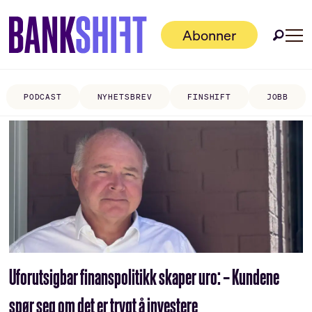
Abonner
PODCAST
NYHETSBREV
FINSHIFT
JOBB
Tag:
norsk
finanspolitikk
Uforutsigbar finanspolitikk skaper uro: – Kundene
spør seg om det er trygt å investere