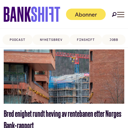
Abonner
PODCAST
NYHETSBREV
FINSHIFT
JOBB
Tag:
sparebank
1
Bred enighet rundt heving av rentebanen etter Norges
Bank-rapport