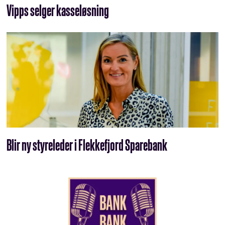
Vipps selger kasseløsning
Blir ny styreleder i Flekkefjord Sparebank